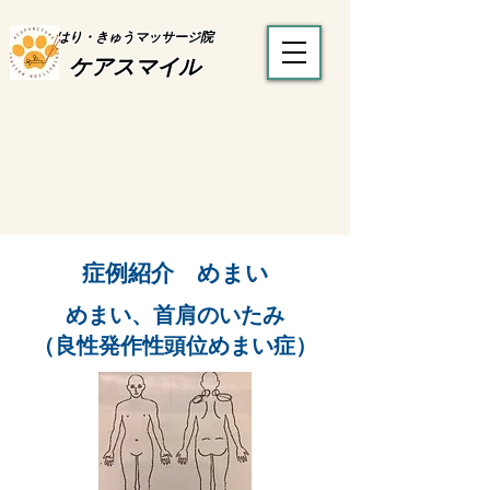
はり・きゅうマッサージ院
ケアスマイル
​症例紹介 めまい
めまい、首肩のいたみ
（良性発作性頭位めまい症）