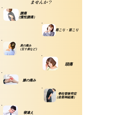
ませんか？
腰痛
（慢性腰痛）
​ 肩こり・首こり
肩の痛み
​
）
（五十
肩な
ど
​ 頭痛
​ 膝の痛み
脊柱管狭窄症
​ （坐骨神経痛）
​ 寝違え