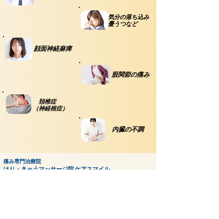
気分の落ち込み
憂うつなど
​ 顔面神経麻痺
​ 股関節の痛み
頚椎症
（神経根症）
​内臓の不調
痛み専門治療院
はり・きゅうマッサージ院
​ケアスマイル
西宮市甲子園口で鍼灸・マッサージなら「はり・きゅうマッサージ院 ケアスマイル」へ！
兵庫県西宮市甲子園口北町4-15 パラツィーナ甲子園口Ⅱ 106 にある当院は、JR甲子園口駅北出
口から徒歩5分 の通いやすい立地にあります。
「西宮 鍼灸」「甲子園口 鍼灸」「西宮 マッサージ」「甲子園口 マッサージ」でお探しの方に
おすすめ！
肩こり・腰痛・頭痛・神経痛などの症状を、国家資格を持つ鍼灸師・マッサージ師が丁寧に施
術し、根本から改善へと導きます。