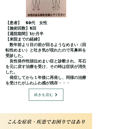
【患者】 50代 女性
【施術回数】5回
【通院期間】1か月半
​【来院までの経緯】
数年前より目の前が回るようなめまい（回
転性めまい）と吐き気が現れたので耳鼻科を
受診した。
良性発作性頭位めまい症と診断され、耳石
を元に戻す治療を受け、その時は症状が消失
した。
発症してから１年後に再発し、同様の治療
を受けたがふわふわ感が残存・・・
続きを読む
​こんな症状・疾患でお困りではあり