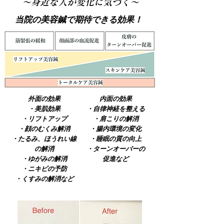
​～身近な人が変化に気づく～
​当院の美容鍼で期待できる効果！
外面​の効果
内面の効果
・美肌効果
・自律神経を整える
・リフトアップ
・肩こりの解消
・顔のむくみ解消
​・腸内環境の変化
・たるみ、ほうれい線
・睡眠の質の向上
の解消
​・ターンオーバーの
・ゆがみの解消
促進など
・ニキビの予防
​・くすみの解消など