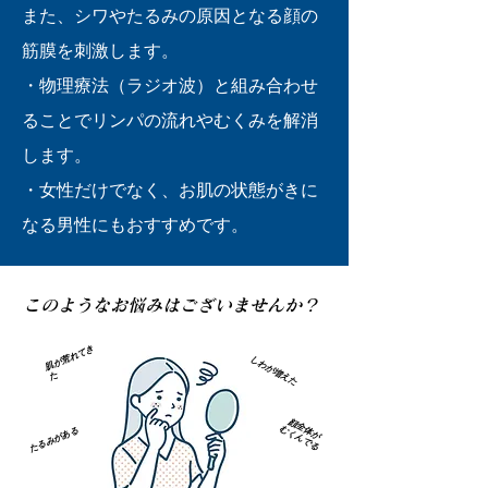
また、シワやたるみの原因となる顔の
筋膜を刺激します。
・物理療法（ラジオ波）と組み合わせ
ることでリンパの流れやむくみを解消
します。
​・女性だけでなく、お肌の状態がきに
なる男性にもおすすめです。
​このようなお悩みはございませんか？
肌
が
荒
れ
て
き
しわが増えた
た
顔全体が
むくんでる
たるみがある