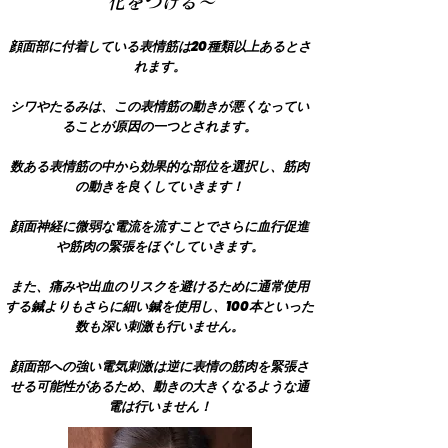
化をつける～
顔面部に付着している表情筋は20種類以上あるとさ
れます。
シワやたるみは、この表情筋の動きが悪くなってい
ることが原因の一つとされます。
数ある表情筋​の中から効果的な部位を選択し、筋肉
の動きを良くしていきます！
顔面神経に微弱な電流を流すことでさらに血行促進
や筋肉の緊張をほぐしていきます。
また、痛みや出血のリスクを避けるために通常使用
する鍼よりもさらに細い鍼を使用し、100本といった
数も深い刺激も行いません。
​顔面部への強い電気刺激は逆に表情の筋肉を緊張さ
せる可能性があるため、動きの大きくなるような通
電は行いません！