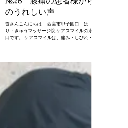
水口 貴成
2024年5月10日
読了時間: 6分
ケアスマイル通信
№26 膝痛の患者様から
のうれしい声
皆さんこんにちは！ 西宮市甲子園口 は
り・きゅうマッサージ院 ケアスマイルの水
口です。 ケアスマイルは、痛み・しびれ・
麻痺でお悩みの方に向けた痛み専門の鍼灸マ
ッサージ院です。 軽い肩こりから、肩の痛
み、五十肩、腰痛だけでなく顔面神経麻痺、
頭痛、うつ病、慢性疲労、スポーツによ...