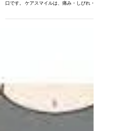
皆さんこんにちは！ 西宮市甲子園口 は
り・きゅうマッサージ院 ケアスマイルの水
口です。 ケアスマイルは、痛み・しびれ・
麻痺でお悩みの方に向けた痛み専門の鍼灸マ
ッサージ院です。 軽い肩こりから、顔面神
経麻痺、頭痛、うつ病、慢性疲労、スポーツ
によるテニス肘、ゴルフ肘、ランナー膝...