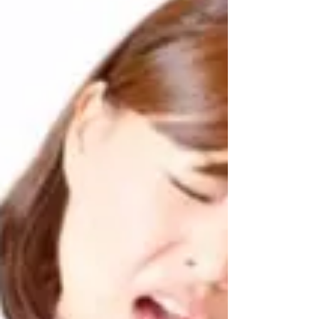
の？」「A.浅い鍼でも効
きます！」
皆さんこんにちは！ 西宮市甲子園口 は
り・きゅうマッサージ院 ケアスマイルの水
口です。 ケアスマイルは、痛み・しびれ・
麻痺でお悩みの方に向けた痛み専門の鍼灸マ
ッサージ院です。 軽い肩こりから、肩の痛
み、五十肩、腰痛だけでなく、顔面神経麻痺
や頭痛、片麻痺といった神経内科的な症...