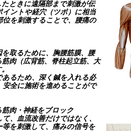
したときに遠隔部まで刺激が伝
ポイントや経穴（ツボ）に相当
部位を刺激することで、腰痛の
。
因を取るために、胸腰筋膜、腰
る筋肉（広背筋、脊柱起立筋、大
す。
であるため、深く鍼を入れる必
、安全に施術を進めることがで
る筋肉・神経をブロック
して、血流改善だけではなく、
ー等を刺激して、痛みの信号を