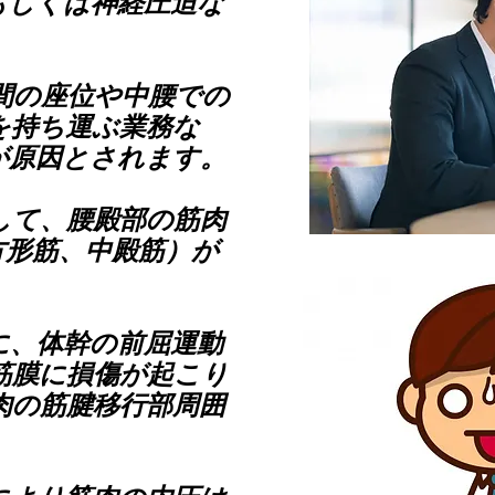
もしくは神経圧迫な
間の座位や中腰での
を持ち運ぶ業務な
が原因とされます。
して、腰殿部の筋肉
方形筋、中殿筋）が
に、体幹の前屈運動
筋膜に損傷が起こり
肉の筋腱移行部周囲