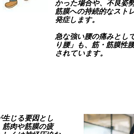
かった場合や、不良姿
筋膜への持続的なスト
発症します。
急な強い腰の痛みとし
り腰」も、筋・筋膜性
されています。
が生じる要因とし
、筋肉や筋膜の疲