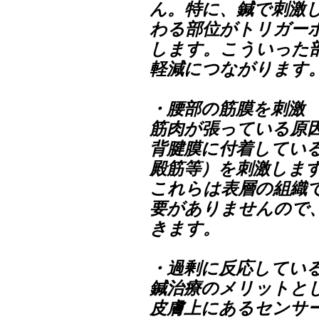
ん。特に、鍼で刺激
わる部位がトリガー
します。こういった
軽減につながります
・腰部の筋膜を刺激
筋肉が張っている原
背腱膜に付着してい
殿筋等）を刺激しま
これらは表層の組織
要がありませんので
きます。
・過剰に反応してい
鍼治療のメリットと
皮膚上にあるセンサ