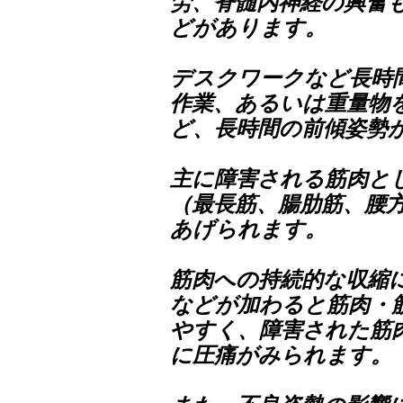
労、脊髄内神経の興奮
どがあります。
デスクワークなど長時
作業、あるいは重量物
ど、長時間の前傾姿勢
主に障害される筋肉と
（最長筋、腸肋筋、腰
あげられます。​
筋肉への持続的な収縮
などが加わると筋肉・
やすく、障害された筋
に圧痛がみられます。