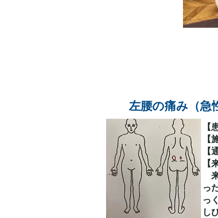
左腰の痛み​（
【
【
【
​
来
っ
っ
し