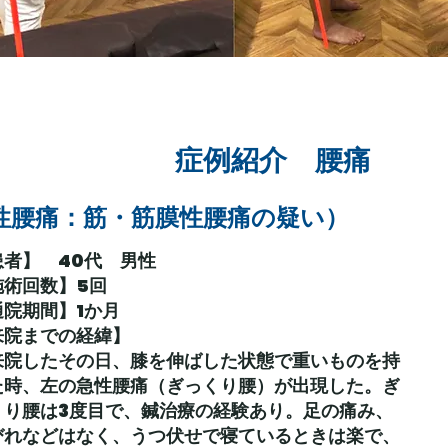
​症例紹介 腰痛
急性腰痛：筋・筋膜性腰痛の疑い）
患者】 40代 男性
施術回数】5回
通院期間】1か月
【来院までの経緯】
院したその日、膝を伸ばした状態で重いものを持
た時、左の急性腰痛（ぎっくり腰）が出現した。ぎ
くり腰は3度目で、鍼治療の経験あり。足の痛み、
びれなどはなく、うつ伏せで寝ているときは楽で、