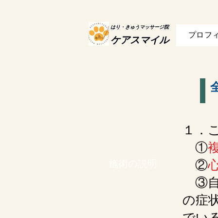
はり・きゅうマッサージ院
プロフ
ケアスマイル
１．
①
②​
施術の説明
③自
の症
でい