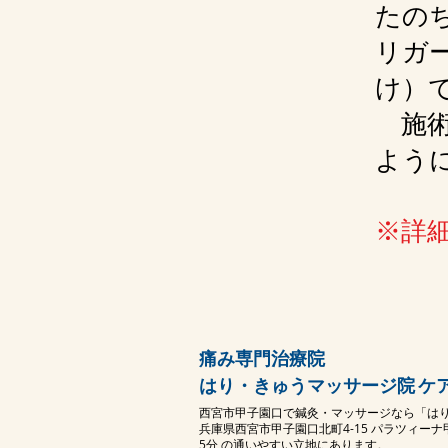
たの
リガ
け）
施
よう
※詳
痛み専門治療院
はり・きゅうマッサージ院
​
西宮市甲子園口で鍼灸・マッサージなら「はり
兵庫県西宮市甲子園口北町4-15 パラツィーナ
5分 の通いやすい立地にあります。