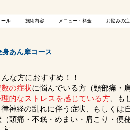
ィール
施術内容
メニュー・料金
お悩みの症
​全身あん摩コース
こんな方におすすめ！！
複数の症状
に悩んでいる方（頸部痛・
心理的なストレスを感じている方
、も
律神経の乱れに伴う症状、もしくは自
状（頭痛・不眠・めまい・肩こり・便
る方