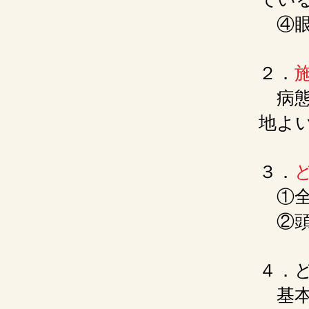
④眼
２．
病態
地よ
３．
​ 
②頭
４．
基