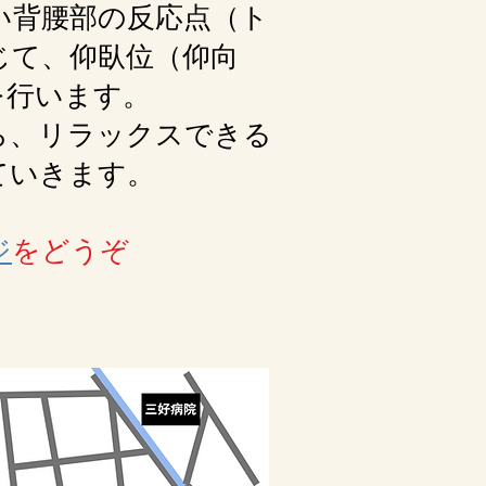
い背腰部の反応点（ト
じて、仰臥位（仰向
を行います。
ら、リラックスできる
ていきます。
ジ
をどうぞ​