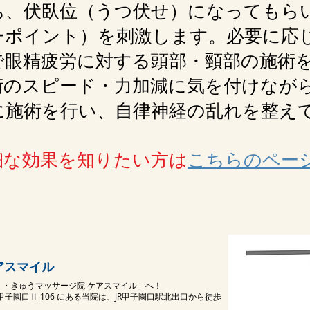
ち、伏臥位（うつ伏せ）になってもら
ーポイント）を刺激します。必要に応
で眼精疲労に対する頭部・頸部の施術
術のスピード・力加減に気を付けなが
に施術を行い、自律神経の乱れを整え
細な効果を知りたい方は
こちらのペー
ケアスマイル
・きゅうマッサージ院 ケアスマイル」へ！
甲子園口Ⅱ 106 にある当院は、JR甲子園口駅北出口から徒歩