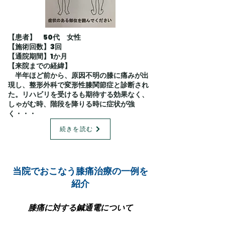
【患者】 50代 女性
【施術回数】3回
【通院期間】1か月
​【来院までの経緯】
半年ほど前から、原因不明の膝に痛みが出
現し、
整形外科で変形性膝関節症と診断され
た。
リハビリを受けるも期待する効果なく、
しゃがむ時、階段を降りる時に症状が強
く・・・
続きを読む
当院でおこなう膝痛治療の一例を
紹介
​膝痛に対する鍼通電について