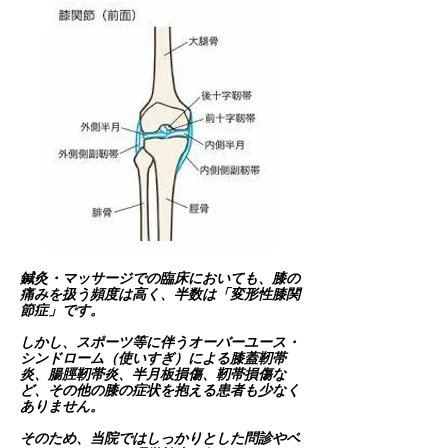
鍼灸・マッサージでの臨床においても、膝の
痛みを扱う頻度は高く、半数は「変形性膝関
節症」です。
しかし、スポーツ等に伴うオーバーユース・
シンドローム（使いすぎ）による膝蓋靭帯
炎、腸脛靭帯炎、半月板損傷、靭帯損傷な
ど、その他の膝の症状を抱える患者も少なく
ありません。
そのため、当院ではしっかりとした問診やベ