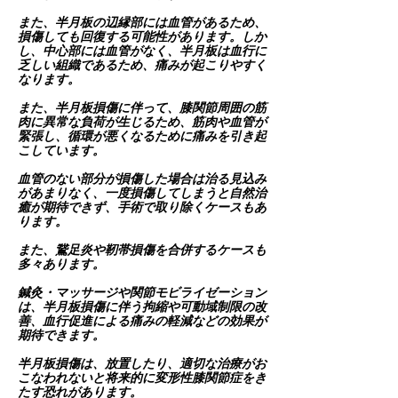
また、半月板の辺縁部には血管があるため、
損傷しても回復する可能性があります。しか
し、中心部には血管がなく、半月板は血行に
乏しい組織であるため、痛みが起こりやすく
なります。
また、半月板損傷に伴って、膝関節周囲の筋
肉に異常な負荷が生じるため、筋肉や血管が
緊張し、循環が悪くなるために痛みを引き起
こしています。
血管のない部分が損傷した場合は治る見込み
があまりなく、一度損傷してしまうと自然治
癒が期待できず、手術で取り除くケースもあ
ります。
また、鵞足炎や靭帯損傷を合併するケースも
多々あります。
鍼灸・マッサージや関節モビライゼーション
は、半月板損傷に伴う拘縮や可動域制限の改
善、血行促進による痛みの軽減などの効果が
期待できます。
半月板損傷は、放置したり、適切な治療がお
こなわれないと将来的に変形性膝関節症をき
たす恐れがあります。