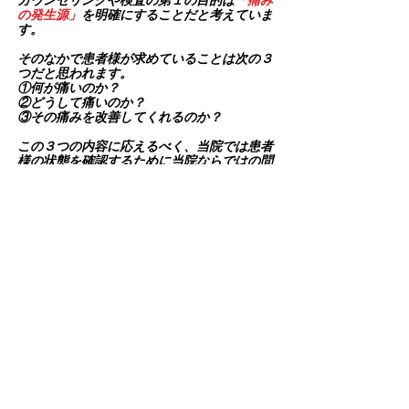
カウンセリングや検査の第１の目的は
「痛み
の発生源」
を明確にすることだと考えていま
す。
そのなかで患者様が求めていることは次の３
つだと思われます。
①何が痛いのか？
②どうして痛いのか？
③その痛みを改善してくれるのか？
この３つの内容に応えるべく、​当院では患者
様の状態を確認するために当院ならではの問
診・検査を実施しています。
ご予約はコチラから
ケアスマイルの特徴
​時間をかけた丁寧な問診・カウ
ンセリング