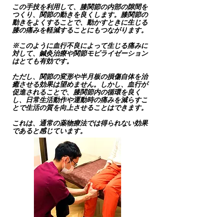
この手技を利用して、膝関節の内部の隙間を
つくり、関節の動きを良くします。膝関節の
動きをよくすることで、動かすときに生じる
膝の痛みを軽減することにもつながります。
※このように血行不良によって生じる痛みに
対して、鍼灸治療や関節モビライゼーション
はとても有効です。
ただし、関節の変形や半月板の損傷自体を治
癒させる効果は望めません。しかし、血行が
促進されることで、膝関節内の循環を良く
し、日常生活動作や運動時の痛みを減らすこ
とで生活の質を向上させることはできます。​
これは、通常の薬物療法では得られない効果
であると感じています。