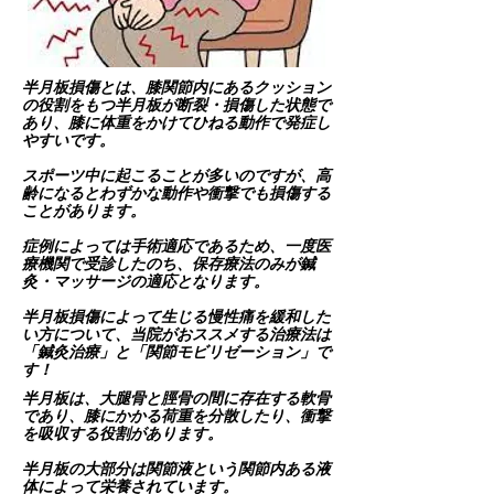
半月板損傷とは、膝関節内にあるクッション
の役割をもつ半月板が断裂・損傷した状態で
あり、膝に体重をかけてひねる動作で発症し
やすいです。
スポーツ中に起こることが多いのですが、高
齢になるとわずかな動作や衝撃でも損傷する
ことがあります。
​症例によっては手術適応であるため、一度医
療機関で受診したのち、保存療法のみが鍼
灸・マッサージの適応となります。
半月板損傷によって生じる慢性痛を緩和した
い方について、当院がおススメする治療法は
「鍼灸治療」と「関節モビリゼーション」で
す！
半月板は、大腿骨と脛骨の間に存在する軟骨
であり、膝にかかる荷重を分散したり、衝撃
を吸収する役割があります。
半月板の大部分は関節液という関節内ある液
体によって栄養されています。