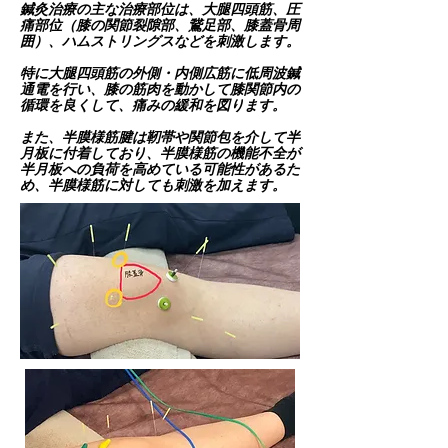
鍼灸治療の主な治療部位は​、大腿四頭筋、圧
痛部位（膝の関節裂隙部、鵞足部、膝蓋骨周
囲）、ハムストリングスなどを刺激します。
特に大腿四頭筋の外側・内側広筋に低周波鍼
通電を行い、膝の筋肉を動かして膝関節内の
循環を良くして、痛みの緩和を図ります。
また、半膜様筋腱は靭帯や関節包を介して半
月板に付着しており、半膜様筋の機能不全が
半月板への負荷を高めている可能性があるた
め、半膜様筋に対しても刺激を加えます。