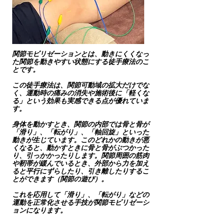
関節モビリゼーションとは、動きにくくなっ
た関節を動きやすい状態にする徒手療法のこ
とです。
この徒手療法は、関節可動域の拡大だけでな
く、運動時の痛みの消失や施術後に「軽くな
る」という効果も実感できる点が優れていま
す。
身体を動かすとき、関節の内部では骨と骨が
「滑り」、「転がり」、「軸回旋」といった
動きが生じています。このどれかの動きが悪
くなると、動かすときに骨と骨がぶつかった
り、引っかかったりします。関節周囲の筋肉
や靭帯が緩んでいるとき、外部から力を加え
ると平行にずらしたり、引き離したりするこ
とができます（関節の遊び）。
これを応用して「滑り」、「転がり」などの
運動を正常化させる手技が関節モビリゼーシ
ョンになります。