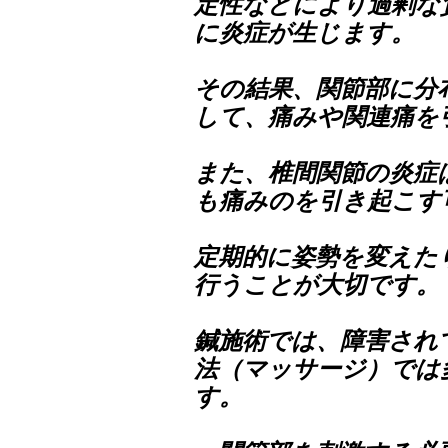
定性などにより過剰な
に炎症が生じます。
その結果、関節部に分
して、痛みや関連痛を
また、椎間関節の炎症
も痛みのを引き起こす
定期的に姿勢を変えた
行うことが大切です。
鍼施術では、障害され
法（マッサージ）では
す。