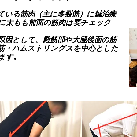
ている筋肉（主に多裂筋）に鍼治療
に太もも前面の筋肉は要チェック
原因として、殿筋部や大腿後面の筋
筋・ハムストリングスを中心とした
ます。