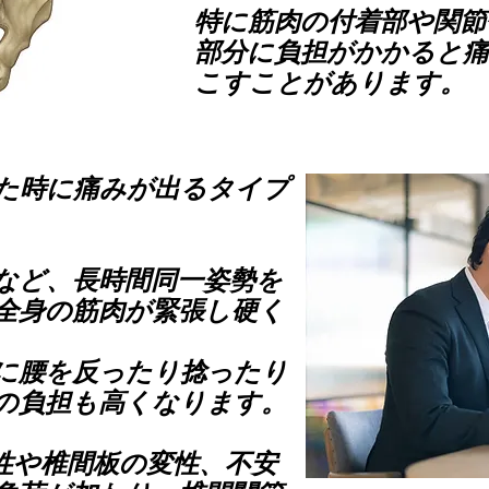
特に筋肉の付着部や関節
部分に負担がかかると
こすことがあります。
た時に痛みが出るタイプ
など、長時間同一姿勢を
全身の筋肉が緊張し硬く
に腰を反ったり捻ったり
の負担も高くなります。
性や椎間板の変性、不安