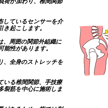
負荷が加わり、椎間関節
布しているセンサーを介
引き起こします。
は、周囲の関節外組織に
可能性があります。
り、全身のストレッチを
ている椎間関節、手技療
多裂筋を中心に施術しま