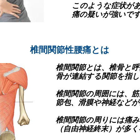
このような症状が
痛の疑いが強いで
​椎間関節性腰痛とは
椎間関節とは、椎骨と呼
骨が連結する関節を指し
椎間関節の周囲には、筋
節包、滑膜や神経などが
椎間関節の周りには痛
（自由神経終末）が多く