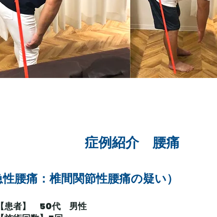
​症例紹介 腰痛
急性腰痛：椎間関節性腰痛の疑い）
【患者】 50代 男性