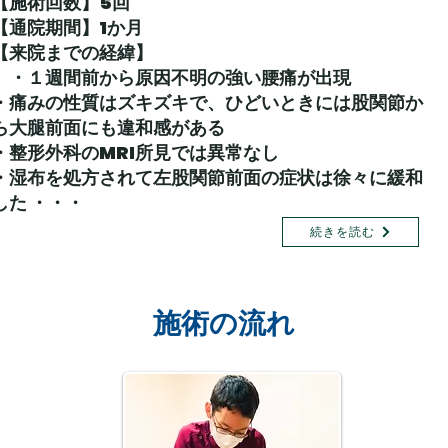
【施術回数】5回
【通院期間】1か月
​【来院までの経緯】
・１週間前から原因不明の強い腰痛が出現
・痛みの性質はズキズキで、ひどいときには股関節か
ら大腿前面にも違和感がある
・整形外科のMRI所見では異常なし
・湿布を処方されて左股関節前面の症状は徐々に緩和
した ・・・
続きを読む
施術の流れ