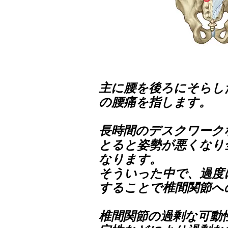
主に腰を後ろにそらし
の腰痛を指します。
長時間のデスクワーク
とると姿勢が悪くなり
なります。
そういった中で、過度
することで椎間関節へ
椎間関節の過剰な可動