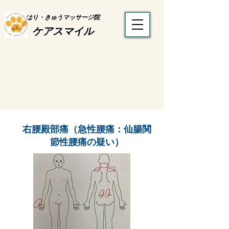
はり・きゅうマッサージ院
ケアスマイル
右腰殿部痛（急性腰痛：仙腸関
節性腰痛の疑い）