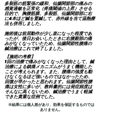
多裂筋の筋緊張の緩和、仙腸関節部の痛みの
感覚過敏を正常化（疼痛閾値の上昇）させる
目的で、胸腰筋膜、多裂筋、仙腸関節部に右
に4本ほど鍼を置鍼して、赤外線を当て温熱療
法も併用しました。
施術後は前屈動作が少し楽になった程度であ
ったが、後日お会いしたときに右腰殿部の痛
みがなくなっていたため、仙腸関節性腰痛の
鍼治療はこれで終了しました。​
【施術の考察】
1回の治療で痛みがなくなった理由として、鍼
治療による鎮痛メカニズムがうまく機能した
ことが考えられます。また、腰痛の強度も動
けなくなるほど強いものではなかったため、
回復が早かったと思われます。仙腸関節性腰
痛は女性に多いが、教科書的には発症頻度は
そんなに高くないため、鍼治療でうまく軽減
できた貴重な
症例でした。
※結果には個人差があり、効果を保証するものでは
ありません。