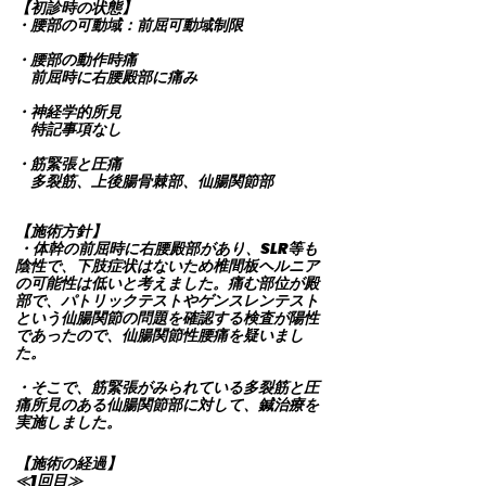
【初診時の状態】
・腰部の可動域：前屈可動域制限
・腰部の動作時痛
前屈時に右腰殿部に痛み
・神経学的所見
特記事項なし
・筋緊張と圧痛
多裂筋、上後腸骨棘部、仙腸関節部
【施術方針】
・体幹の前屈時に右腰殿部があり、SLR等も
陰性で、下肢症状はないため椎間板ヘルニア
の可能性は低いと考えました。痛む部位が殿
部で、パトリックテストやゲンスレンテスト
という仙腸関節の問題を確認する検査が陽性
であったので、仙腸関節性腰痛を疑いまし
た。
・そこで、筋緊張がみられている多裂筋と圧
痛所見のある仙腸関節部に対して、鍼治療を
実施しました。
【施術の経過】
≪1回目≫