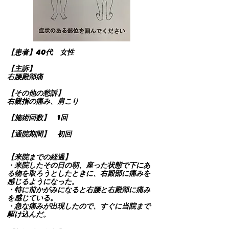
【患者】40
代 女性
【主訴】
右腰殿部痛
【その他の愁訴】
右親指の痛み、肩こり
【施術回数】 1回
【通院期間】 初回
【来院までの経過】
・来院したその日の朝、座った状態で下にあ
る物を取ろうとしたときに、右殿部に痛みを
感じるようになった。
・特に前かがみになると右腰と右殿部に痛み
を感じている。
​・急な痛みが出現したので、すぐに当院まで
駆け込んだ。