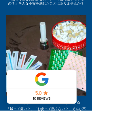
の？」そんな不安を感じたことはありませんか？
ケアスマイルでは、超音波エコーを使って、筋肉や
筋膜などの状態をリアルタイムで確認しながら施術
を行います！
✓筋膜の癒着や炎症の有無をチェック
✓どの組織を狙っているのかを正確に確認
✓安全性を高め、より効果的な施術を提供
「なんとなくの感覚で鍼を打つ」のではなく、エコ
ーで“見える化”しながら的確にアプローチするか
ら、より安心して施術を受けられますので、気にな
る方はぜひご相談ください！
鍼とお灸で、身体のバランスを整える
「鍼って痛い？」「お灸って熱くない？」そんな不
安をお持ちの方も多いですが、実際はとても心地よ
い施術です！
🔹 鍼（はり）
✔ 神経に作用し、筋肉の緊張を緩和