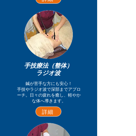
手技療法（整体）
​ラジオ波
鍼が苦手な方にも安心！
手技やラジオ波で深部までアプロ
ーチ。日々の疲れを癒し、軽やか
な体へ導きます。
詳細