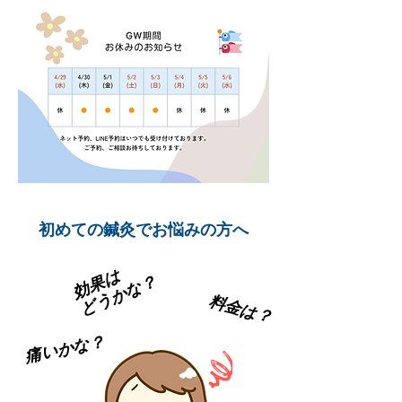
初めての鍼灸でお悩みの方へ
効果は
どうかな？
料金は？
​痛いかな？