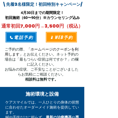
\先着3名様限定！初回特別キャンペーン/
4月30日までの期間限定！
​初回施術（60〜90分）※カウンセリング込み
​通常初回7,000円→3,500円（税込）
📞電話予約
📱WEB予約
ご予約の際、
「ホームページのクーポンを利
用します」
とお伝えください。ネット予約の
場合は「最もつらい症状は何ですか？」の欄
に記入ください。
お悩みの症状、ご不安なことがございました
らお気軽にご相談ください。
相談料は無料です。
施術環境と設備
ケアスマイルでは、一人ひとりの身体の状態
に合わせたオーダーメイド施術を提供してい
ます。
鍼や手技だけに頼らず、
最新の治療機器
や
専