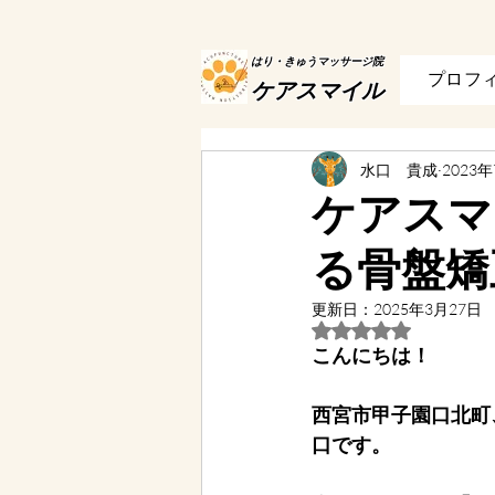
はり・きゅうマッサージ院
プロフ
ケアスマイル
水口 貴成
2023
ケアスマ
る骨盤矯
更新日：
2025年3月27日
5つ星のうちNaN
こんにちは！
西宮市甲子園口北町
口です。