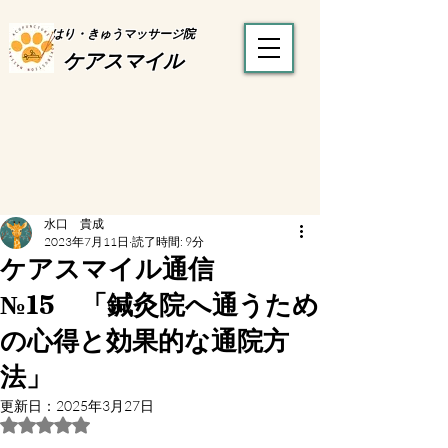
はり・きゅうマッサージ院
ケアスマイル
水口 貴成
2023年7月11日
読了時間: 9分
ケアスマイル通信
№15 「鍼灸院へ通うため
の心得と効果的な通院方
法」
更新日：
2025年3月27日
5つ星のうちNaNと評価されています。