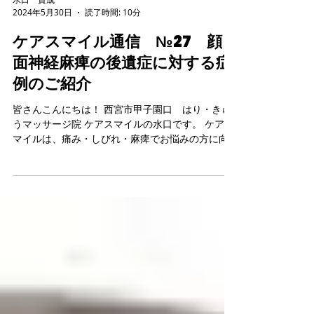
水口 貴成
2024年5月30日
読了時間: 10分
ケアスマイル通信 №27 顔
面神経麻痺の後遺症に対する症
例のご紹介
皆さんこんにちは！ 西宮市甲子園口 はり・きゅ
うマッサージ院 ケアスマイルの水口です。 ケアス
マイルは、痛み・しびれ・麻痺でお悩みの方に向
けた痛み専門の鍼灸マッサージ院です。 軽い肩こ
りから、顔面神経麻痺、頭痛、うつ病、慢性疲
労、スポーツによるテニス肘、ゴルフ肘、ランナ
ー膝...