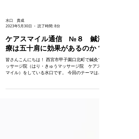
水口 貴成
2023年5月30日
読了時間: 8分
ケアスマイル通信 №８ 鍼治
療は五十肩に効果があるのか？
皆さんこんにちは！ 西宮市甲子園口北町で鍼灸マ
ッサージ院（はり・きゅうマッサージ院 ケアス
マイル）をしている水口です。 今回のテーマは
「鍼治療と五十肩」について、説明させていただ
きます。 はじめに 五十肩とは、初期症状に動作時
での痛みや夜間痛、そこから徐々に肩の可動域が
制限...